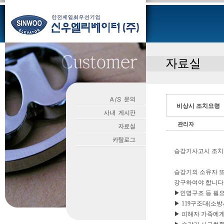
비상시 조치요령
관리자
승강기사고시 조
승강기의 소유자 
강구하여야 합니다
▶인명구조 등 필
▶ 119구조대(소방
▶ 피해자 가족에게