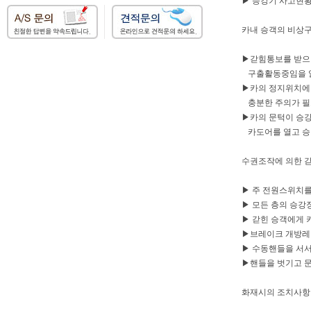
▶ 승강기 사고현
카내 승객의 비상
▶갇힘통보를 받으
구출활동중임을 
▶카의 정지위치에
충분한 주의가 필
▶카의 문턱이 승강
카도어를 열고 승
수권조작에 의한 
▶ 주 전원스위치를
▶ 모든 층의 승강
▶ 갇힌 승객에게 
▶브레이크 개방레
▶ 수동핸들을 서서
▶핸들을 벗기고 문
화재시의 조치사항