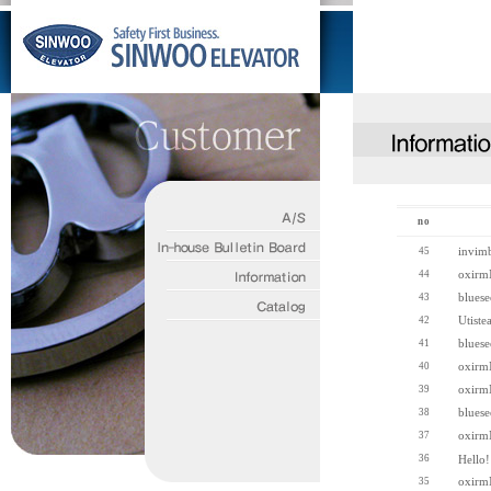
no
invim
45
oxirm
44
blues
43
Utiste
42
blues
41
oxirm
40
oxirm
39
blues
38
oxirm
37
36
Hello!
oxirm
35