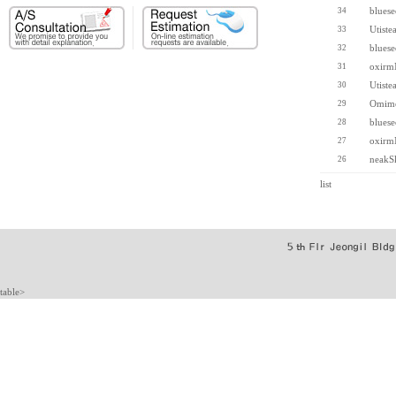
blues
34
Utiste
33
blues
32
oxirm
31
Utiste
30
Omime
29
blues
28
oxirm
27
neakS
26
list
table>