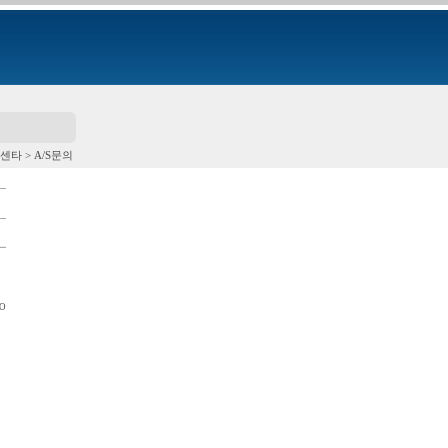
센타 > A/S문의
O